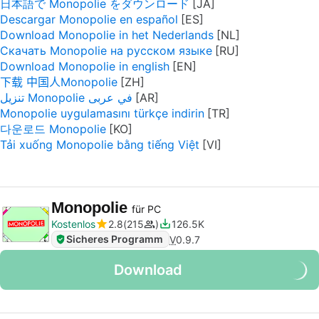
日本語で Monopolie をダウンロード
Descargar Monopolie en español
Download Monopolie in het Nederlands
Скачать Monopolie на русском языке
Download Monopolie in english
下载 中国人Monopolie
تنزيل Monopolie في عربى
Monopolie uygulamasını türkçe indirin
다운로드 Monopolie
Tải xuống Monopolie bằng tiếng Việt
Monopolie
für PC
Kostenlos
2.8
215
126.5K
Sicheres Programm
V
0.9.7
Download