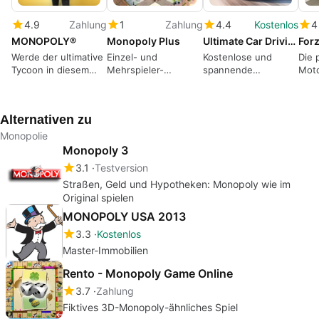
4.9
Zahlung
1
Zahlung
4.4
Kostenlos
4
MONOPOLY®
Monopoly Plus
Ultimate Car Driving Simulator Game
Werde der ultimative
Einzel- und
Kostenlose und
Die 
Tycoon in diesem
Mehrspieler-
spannende
Moto
aufregenden Spiel
Dreidimensionales
Rennsimulation mit
erob
Brettspiel
abwechslungsreicher
Game
Spielwelt
kost
Alternativen zu
Down
Monopolie
Monopoly 3
3.1
Testversion
Straßen, Geld und Hypotheken: Monopoly wie im
Original spielen
MONOPOLY USA 2013
3.3
Kostenlos
Master-Immobilien
Rento - Monopoly Game Online
3.7
Zahlung
Fiktives 3D-Monopoly-ähnliches Spiel